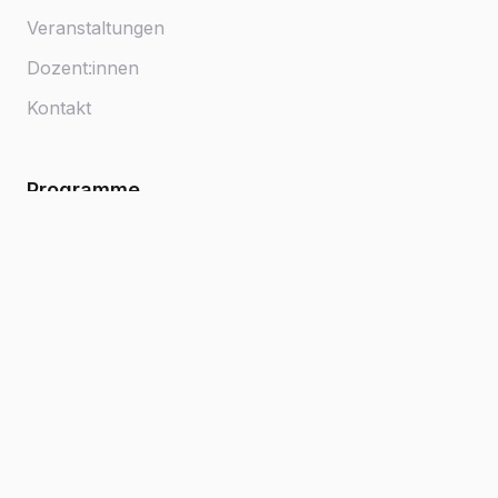
Veranstaltungen
Dozent:innen
Kontakt
Programme
Beruf & Computer
Gesundheit, Bewegung u. Ernährung
Kultur & Gestalten
Politik, Gesellschaft und Umwelt
Spezial, Sportboot u. Sprechfunk
Kontakt