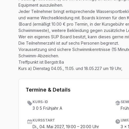
Equipment auszuleihen.
Jeder Teilnehmer bringt entsprechende Wassersportbekle
und warme Wechselkleidung mit. Boards können für den 
(Board (ermäßigt 10.00 € pro Termin, in der Kursgebühr e
Schwimmweste), weitere Bekleidung gegen zusätzliche Le
Wer ein eigenes SUP Board besitzt, kann dieses gerne mi
Die Teilnehmerzahl ist auf sechs Personen begrenzt.
Voraussetzung sind sichere Schwimmkenntnisse (15 Minut
Schwimm-Abzeichen.
Treffpunkt ist Bergstr.8a
Kurs a) Dienstag 04.05., 11.05. und 18.05.227 um 19 Uhr,
Termine & Details
KURS-ID
SEM
3 0 5 Frühjahr A
Früh
KURSSTART
UMF
Di., 04. Mai 2027, 19:00 – 20:00 Uhr
3 x 