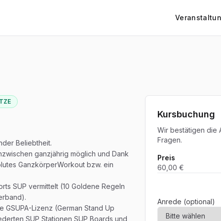
Veranstaltu
ÄTZE
Kursbuchung
Wir bestätigen die
Fragen.
der Beliebtheit.
inzwischen ganzjährig möglich und Dank
Preis
solutes GanzkörperWorkout bzw. ein
60,00 €
ts SUP vermittelt (10 Goldene Regeln
erband).
Anrede (optional)
 die GSUPA-Lizenz (German Stand Up
gliederten SUP Stationen SUP Boards und