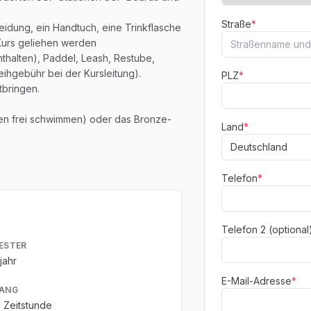
Straße
*
idung, ein Handtuch, eine Trinkflasche
Kurs geliehen werden
nthalten), Paddel, Leash, Restube,
ihgebühr bei der Kursleitung).
PLZ
*
tbringen.
en frei schwimmen) oder das Bronze-
Land
*
Telefon
*
Telefon 2 (optional
ESTER
jahr
E-Mail-Adresse
*
ANG
1 Zeitstunde