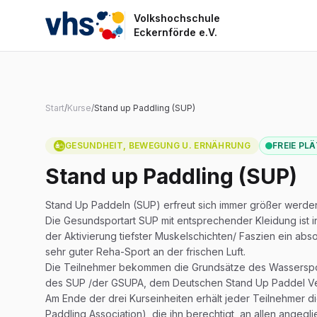
Volkshochschule
VHS Eckernförde
Eckernförde e.V.
Start
/
Kurse
/
Stand up Paddling (SUP)
GESUNDHEIT, BEWEGUNG U. ERNÄHRUNG
FREIE PL
Stand up Paddling (SUP)
Stand Up Paddeln (SUP) erfreut sich immer größer werden
Die Gesundsportart SUP mit entsprechender Kleidung ist 
der Aktivierung tiefster Muskelschichten/ Faszien ein ab
sehr guter Reha-Sport an der frischen Luft.
Die Teilnehmer bekommen die Grundsätze des Wasserspor
des SUP /der GSUPA, dem Deutschen Stand Up Paddel V
Am Ende der drei Kurseinheiten erhält jeder Teilnehmer
Paddling Association), die ihn berechtigt, an allen ange